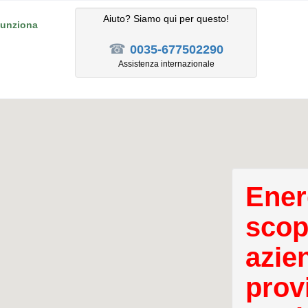
Aiuto? Siamo qui per questo!
unziona
☎
0035-677502290
Assistenza internazionale
Ener
scopr
azie
prov