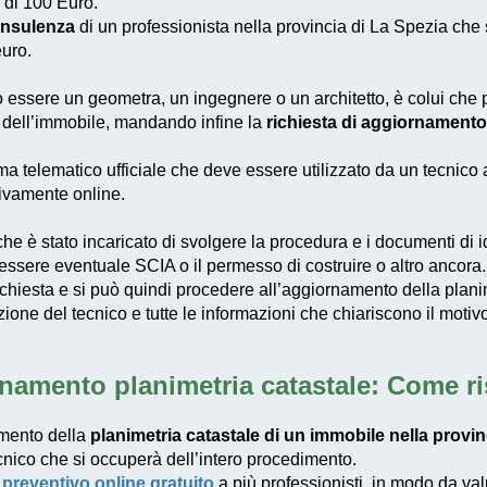
 di 100 Euro.
onsulenza
di un professionista nella provincia di La Spezia che 
uro.
uò essere un geometra, un ingegnere o un architetto, è colui che
tto dell’immobile, mandando infine la
richiesta di aggiornamento
tema telematico ufficiale che deve essere utilizzato da un tecnico
sivamente online.
he è stato incaricato di svolgere la procedura e i documenti di id
ono essere eventuale SCIA o il permesso di costruire o altro ancora.
ichiesta e si può quindi procedere all’aggiornamento della plani
zione del tecnico e tutte le informazioni che chiariscono il moti
namento planimetria catastale: Come r
amento della
planimetria catastale di un immobile nella provin
cnico che si occuperà dell’intero procedimento.
l
preventivo online gratuito
a più professionisti, in modo da va