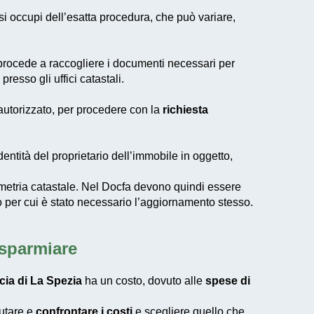
si occupi dell’esatta procedura, che può variare,
 procede a raccogliere i documenti necessari per
presso gli uffici catastali.
 autorizzato, per procedere con la
richiesta
entità del proprietario dell’immobile in oggetto,
metria catastale. Nel
Docfa
devono quindi essere
vo per cui è stato necessario l’aggiornamento stesso.
isparmiare
cia di La Spezia
ha un costo, dovuto alle
spese di
lutare e
confrontare i costi
e scegliere quello che