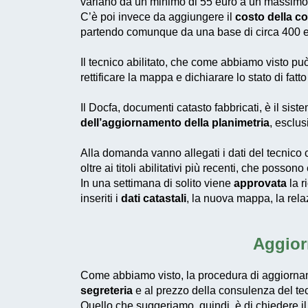
variano da un minimo di 55 euro a un massimo
C’è poi invece da aggiungere il
costo della c
partendo comunque da una base di circa 400 e
Il tecnico abilitato, che come abbiamo visto p
rettificare la mappa e dichiarare lo stato di fa
Il
Docfa
, documenti catasto fabbricati, è il sis
dell’aggiornamento della planimetria
, esclu
Alla domanda vanno allegati i dati del tecnico c
oltre ai titoli abilitativi più recenti, che poss
In una settimana di solito viene
approvata
la r
inseriti i
dati catastali
, la nuova mappa, la rela
Aggior
Come abbiamo visto, la procedura di aggiorn
segreteria
e al prezzo della consulenza del te
Quello che suggeriamo, quindi, è di chiedere i