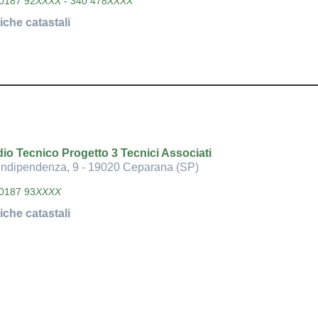
0187 92
XXXX
- 340 478
XXXX
iche catastali
io Tecnico Progetto 3 Tecnici Associati
Indipendenza, 9 - 19020 Ceparana (SP)
0187 93
XXXX
iche catastali