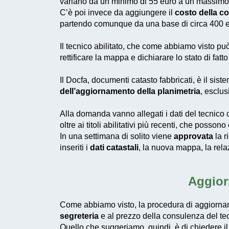
variano da un minimo di 55 euro a un massimo
C’è poi invece da aggiungere il
costo della c
partendo comunque da una base di circa 400 e
Il tecnico abilitato, che come abbiamo visto p
rettificare la mappa e dichiarare lo stato di fa
Il
Docfa
, documenti catasto fabbricati, è il sis
dell’aggiornamento della planimetria
, esclu
Alla domanda vanno allegati i dati del tecnico c
oltre ai titoli abilitativi più recenti, che poss
In una settimana di solito viene
approvata
la r
inseriti i
dati catastali
, la nuova mappa, la rela
Aggior
Come abbiamo visto, la procedura di aggiorn
segreteria
e al prezzo della consulenza del te
Quello che suggeriamo, quindi, è di chiedere i