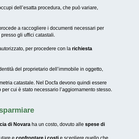
occupi dell’esatta procedura, che può variare,
 procede a raccogliere i documenti necessari per
presso gli uffici catastali.
 autorizzato, per procedere con la
richiesta
entità del proprietario dell’immobile in oggetto,
metria catastale. Nel
Docfa
devono quindi essere
vo per cui è stato necessario l’aggiornamento stesso.
isparmiare
ncia di Novara
ha un costo, dovuto alle
spese di
lutare e
confrontare i costi
e scegliere quello che