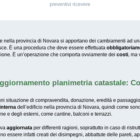
preventivi ricevere
le nella provincia di Novara si apportano dei cambiamenti ad u
ferisce. È una procedura che deve essere effettuata
obbligatoriam
sanzione. È un’operazione che comporta ovviamente dei
costi
, ma 
ggiornamento planimetria catastale: C
ni situazione di compravendita, donazione, eredità e passaggio di 
 interna
dell’edificio nella provincia di Novara, quindi come sono d
ne e degli esterni, come cantine, balconi e terrazzi.
i va
aggiornata
per differenti ragioni, soprattutto in caso di ristr
no essere infatti creati dei disimpegni, abbattute delle pareti, a