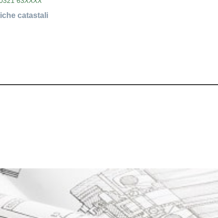
0321 63
XXXX
iche catastali