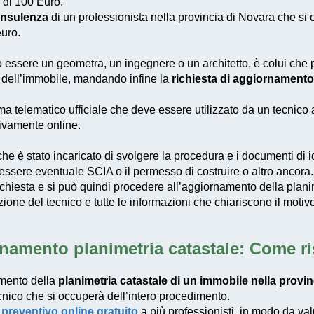
 di 100 Euro.
onsulenza
di un professionista nella provincia di Novara che si 
uro.
uò essere un geometra, un ingegnere o un architetto, è colui che
tto dell’immobile, mandando infine la
richiesta di aggiornamento
tema telematico ufficiale che deve essere utilizzato da un tecnico
sivamente online.
he è stato incaricato di svolgere la procedura e i documenti di id
ono essere eventuale SCIA o il permesso di costruire o altro ancora.
ichiesta e si può quindi procedere all’aggiornamento della plani
zione del tecnico e tutte le informazioni che chiariscono il moti
namento planimetria catastale: Come r
amento della
planimetria catastale di un immobile nella provi
cnico che si occuperà dell’intero procedimento.
l
preventivo online gratuito
a più professionisti, in modo da va