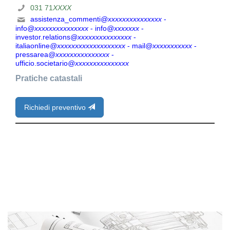
031 71
XXXX
assistenza_commenti
@xxxxxxxxxxxxxxx
-
info
@xxxxxxxxxxxxxxx
- info
@xxxxxxx
-
investor.relations
@xxxxxxxxxxxxxxx
-
italiaonline
@xxxxxxxxxxxxxxxxxxx
- mail
@xxxxxxxxxxx
-
pressarea
@xxxxxxxxxxxxxxx
-
ufficio.societario
@xxxxxxxxxxxxxxx
Pratiche catastali
Richiedi preventivo