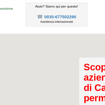
Aiuto? Siamo qui per questo!
unziona
☎
0035-677502290
Assistenza internazionale
Scopr
azie
di Ca
perm