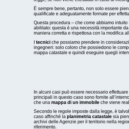
È sempre bene, pertanto, non solo essere pienam
qualificate e adeguatamente formate per effettua
Questa procedura – che come abbiamo intuito è 
abilitato: questa è una necessità importante d
maniera corretta e rispettosa con la modifica al
I
tecnici
che possiamo prendere in considerazi
ingegneri: solo coloro che possiedono le compe
mappa catastale e quindi eseguire quegli interv
In alcuni casi può essere necessario effettuare 
principali in questo caso sono fornite all’inte
che una
mappa di un immobile
che viene real
Secondo le regole imposte dalla legge, è talv
caso affinché la
planimetria catastale
sia pien
archivi delle Agenzie per il territorio nella re
riferimento.