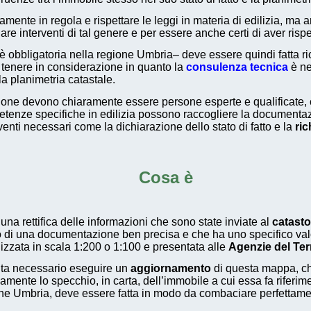
ente in regola e rispettare le leggi in materia di edilizia, ma 
re interventi di tal genere e per essere anche certi di aver rispe
obbligatoria nella regione Umbria– deve essere quindi fatta ric
a tenere in considerazione in quanto la
consulenza tecnica
è ne
la planimetria catastale.
one devono chiaramente essere persone esperte e qualificate, 
tenze specifiche in edilizia possono raccogliere la documentazi
enti necessari come la dichiarazione dello stato di fatto e la
ri
Cosa è
una rettifica delle informazioni che sono state inviate al
catasto
rno di una documentazione ben precisa e che ha uno specifico valo
izzata in scala 1:200 o 1:100 e presentata alle
Agenzie del Terr
olta necessario eseguire un
aggiornamento
di questa mappa, che
amente lo specchio, in carta, dell’immobile a cui essa fa riferim
gione Umbria, deve essere fatta in modo da combaciare perfettamen