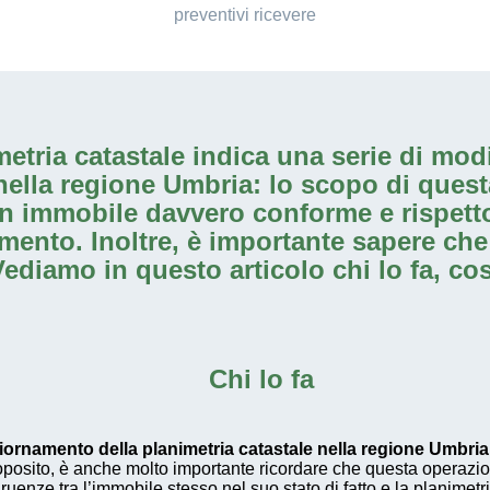
preventivi ricevere
etria catastale
indica una serie di mod
nella regione Umbria: lo scopo di ques
un immobile davvero conforme e rispettos
erimento. Inoltre, è importante sapere ch
ediamo in questo articolo chi lo fa, cos
Chi lo fa
iornamento della planimetria catastale nella regione Umbria
proposito, è anche molto importante ricordare che questa operazi
ruenze tra l’immobile stesso nel suo stato di fatto e la planimetri