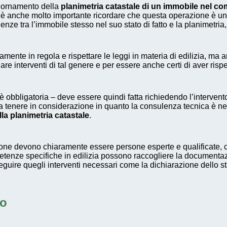
aggiornamento della
planimetria catastale di un immobile nel c
to, è anche molto importante ricordare che questa operazione è u
nze tra l’immobile stesso nel suo stato di fatto e la planimetria,
ente in regola e rispettare le leggi in materia di edilizia, ma 
re interventi di tal genere e per essere anche certi di aver rispe
obbligatoria – deve essere quindi fatta richiedendo l’intervent
a tenere in considerazione in quanto la consulenza tecnica è ne
lla planimetria catastale
.
ione devono chiaramente essere persone esperte e qualificate, 
etenze specifiche in edilizia possono raccogliere la document
guire quegli interventi necessari come la dichiarazione dello sta
to