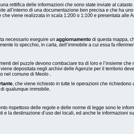
 una rettifica delle informazioni che sono state inviate al catas
nite all’interno di una documentazione ben precisa e che ha uno 
che viene realizzata in scala 1:200 o 1:100 e presentata alle A
olta necessario eseguire un
aggiornamento
di questa mappa, che
mente lo specchio, in carta, dell’immobile a cui essa fa riferimen
ementi del puzzle devono combaciare tra di loro e l’insieme che
e viene depositata negli archivi delle Agenzie per il territorio 
nto nel comune di Meolo .
tante
, che viene richiesto in tutte le operazioni che richied
 di qualunque immobile.
o rispettoso delle regole e delle norme di legge sono le informa
e la destinazione d’uso dei locali, ed anche le informazioni sug