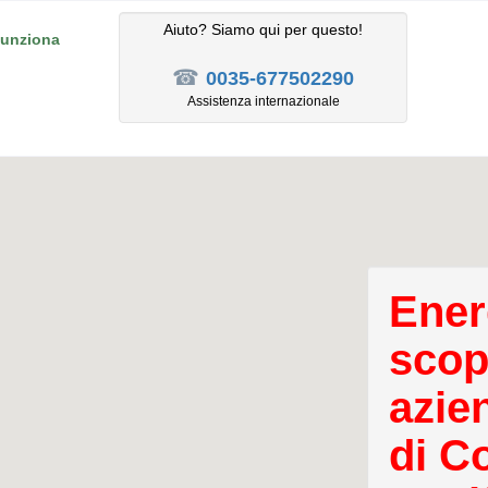
Aiuto? Siamo qui per questo!
unziona
☎
0035-677502290
Assistenza internazionale
Ener
scopr
azie
di Co